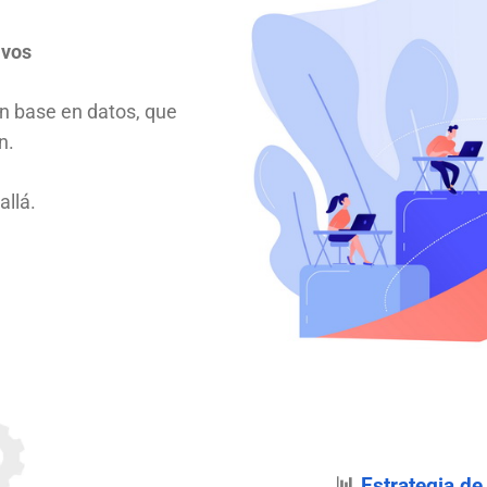
ivos
on base en datos, que
en.
allá.
📊
Estrategia de