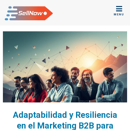
Skip
to
MENU
content
Blog
de
SellNow
Inc.
Adaptabilidad y Resiliencia
en el Marketing B2B para