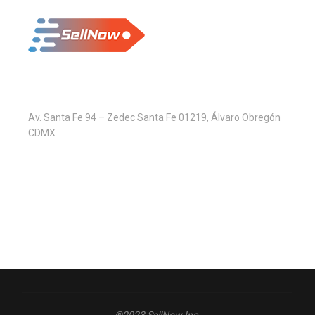
Av. Santa Fe 94 – Zedec Santa Fe 01219, Álvaro Obregón
CDMX
®2023 SellNow Inc.