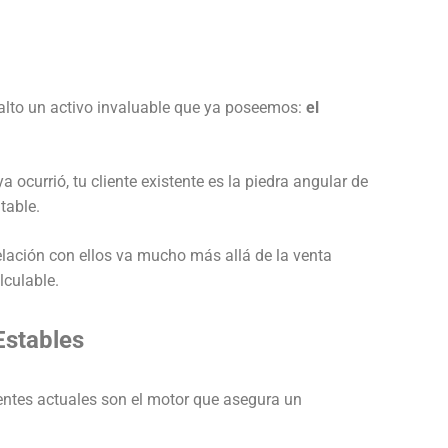
alto un activo invaluable que ya poseemos:
el
currió, tu cliente existente es la piedra angular de
table.
relación con ellos va mucho más allá de la venta
lculable.
Estables
ientes actuales son el motor que asegura un