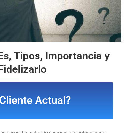
Es, Tipos, Importancia y
idelizarlo
Cliente Actual?
ón que ya ha realizado compras o ha interactuado