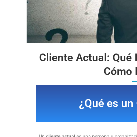
Cliente Actual: Qué 
Cómo F
¿Qué es un 
Un
cliente actual
es una persona u organizaci