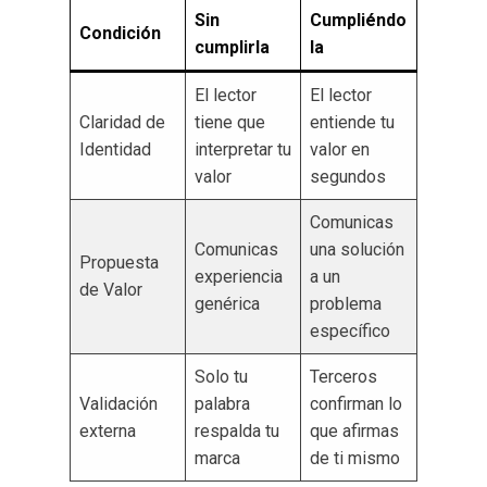
Sin
Cumpliéndo
Condición
cumplirla
la
El lector
El lector
Claridad de
tiene que
entiende tu
Identidad
interpretar tu
valor en
valor
segundos
Comunicas
Comunicas
una solución
Propuesta
experiencia
a un
de Valor
genérica
problema
específico
Solo tu
Terceros
Validación
palabra
confirman lo
externa
respalda tu
que afirmas
marca
de ti mismo