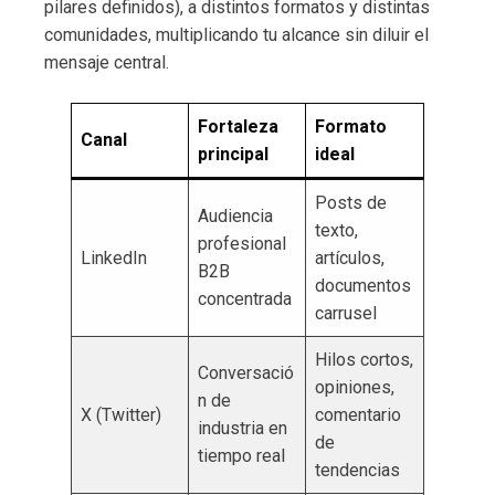
pilares definidos), a distintos formatos y distintas
comunidades, multiplicando tu alcance sin diluir el
mensaje central.
Fortaleza
Formato
Canal
principal
ideal
Posts de
Audiencia
texto,
profesional
LinkedIn
artículos,
B2B
documentos
concentrada
carrusel
Hilos cortos,
Conversació
opiniones,
n de
X (Twitter)
comentario
industria en
de
tiempo real
tendencias