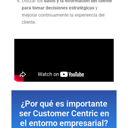
Utilizar los
datos y la información del cliente
para tomar decisiones estratégicas
y
mejorar continuamente la experiencia del
cliente.
¿Por qué es importante
ser Customer Centric en
el entorno empresarial?