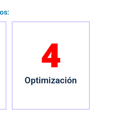
os:
Mejorar el desempeño y
las tasas de conversión
del contenido creado.
Optimización