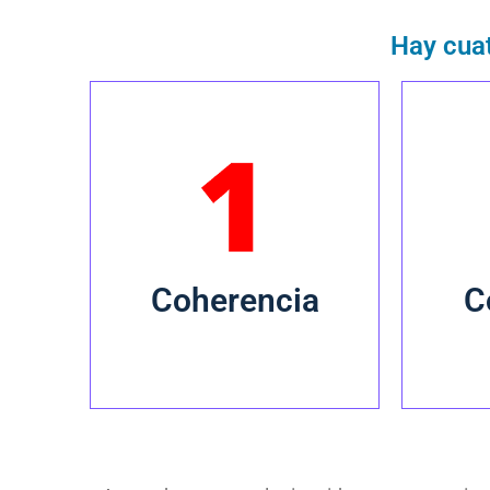
Hay cuat
Mantener un hilo
Public
conductor entre el
ma
contenido que se crea.
Coherencia
C