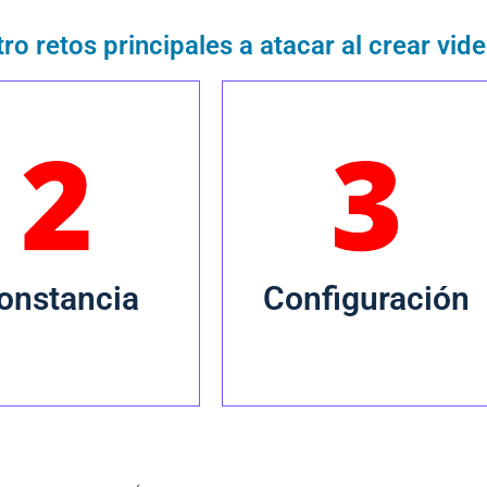
ro retos principales a atacar al crear vide
ar contenido útil de
Administrar el canal de
nera frecuente.
manera proactiva.
onstancia
Configuración